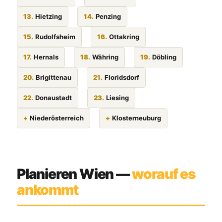
13.
Hietzing
14.
Penzing
15.
Rudolfsheim
16.
Ottakring
17.
Hernals
18.
Währing
19.
Döbling
20.
Brigittenau
21.
Floridsdorf
22.
Donaustadt
23.
Liesing
+
Niederösterreich
+
Klosterneuburg
Planieren Wien —
worauf es
ankommt