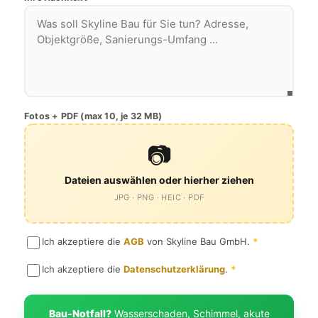
Fotos + PDF (max 10, je 32 MB)
📷
Dateien auswählen oder hierher ziehen
JPG · PNG · HEIC · PDF
Ich akzeptiere die
AGB
von Skyline Bau GmbH.
*
Ich akzeptiere die
Datenschutzerklärung
.
*
Bau-Notfall?
Wasserschaden, Schimmel, akute