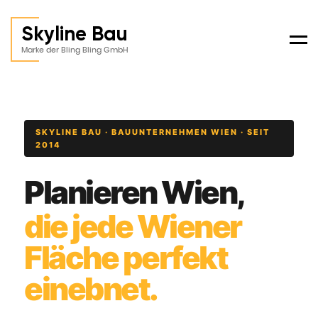
Skyline Bau
Men
Marke der Bling Bling GmbH
SKYLINE BAU · BAUUNTERNEHMEN WIEN · SEIT
2014
Planieren Wien,
die jede Wiener
Fläche perfekt
einebnet.