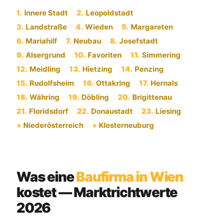
1.
Innere Stadt
2.
Leopoldstadt
3.
Landstraße
4.
Wieden
5.
Margareten
6.
Mariahilf
7.
Neubau
8.
Josefstadt
9.
Alsergrund
10.
Favoriten
11.
Simmering
12.
Meidling
13.
Hietzing
14.
Penzing
15.
Rudolfsheim
16.
Ottakring
17.
Hernals
18.
Währing
19.
Döbling
20.
Brigittenau
21.
Floridsdorf
22.
Donaustadt
23.
Liesing
+
Niederösterreich
+
Klosterneuburg
Was eine
Baufirma in Wien
kostet — Marktrichtwerte
2026