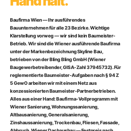
Hand hält.
Baufirma Wien
— Ihr ausführendes
Bauunternehmen für alle 23 Bezirke.
Wichtige
Klarstellung vorweg — wir sind kein Baumeister-
Betrieb.
Wir sind die Wiener ausführende Baufirma
unter der Markenbezeichnung
Skyline Bau
,
betrieben von der
Bling Bling GmbH
(Wiener
Baugewerbetreibender, GISA-Zahl 37945732). Für
reglementierte Baumeister-Aufgaben nach § 94 Z
5 GewO arbeiten wir mit einem Netz aus
konzessionierten Baumeister-Partnerbetrieben.
Alles aus einer Hand: Baufirma-Vollprogramm mit
Wiener Sanierung, Wohnungssanierung,
Altbausanierung, Generalsanierung,
Zinshaussanierung, Trockenbau, Fliesen, Fassade,
Abbruch, Wiener Dachausbau — Festpreis nach