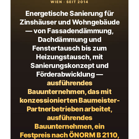
WIEN · SEIT 2014
Energetische Sanierung für
Zinshäuser und Wohngebäude
— von Fassadendämmung,
Dachdämmung und
Fenstertausch bis zum
Heizungstausch, mit
Sanierungskonzept und
Förderabwicklung —
ausführendes
Bauunternehmen, das mit
konzessionierten Baumeister-
Partnerbetrieben arbeitet,
ausführendes
Bauunternehmen, ein
Festpreis nach ÖNORM B 2110,