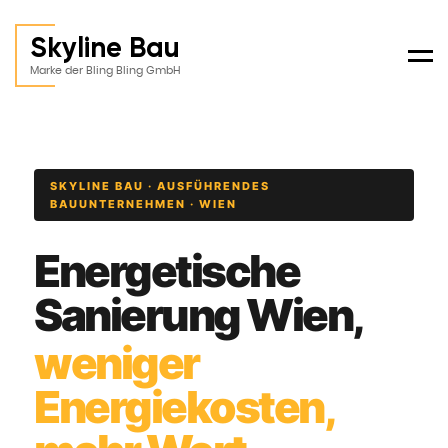
Skyline Bau
Men
Marke der Bling Bling GmbH
SKYLINE BAU · AUSFÜHRENDES
BAUUNTERNEHMEN · WIEN
Energetische
Sanierung Wien,
weniger
Energiekosten,