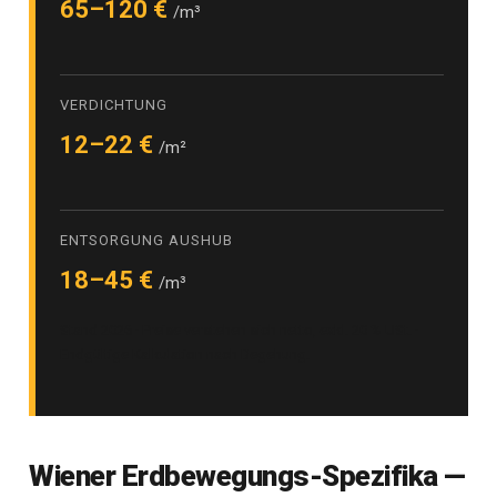
65–120 €
/m³
VERDICHTUNG
12–22 €
/m²
ENTSORGUNG AUSHUB
18–45 €
/m³
Stand 2026 · Preise verstehen sich netto, exkl. 20 % USt. ·
Endgültige Kalkulation nach Begehung.
Wiener Erdbewegungs-Spezifika —