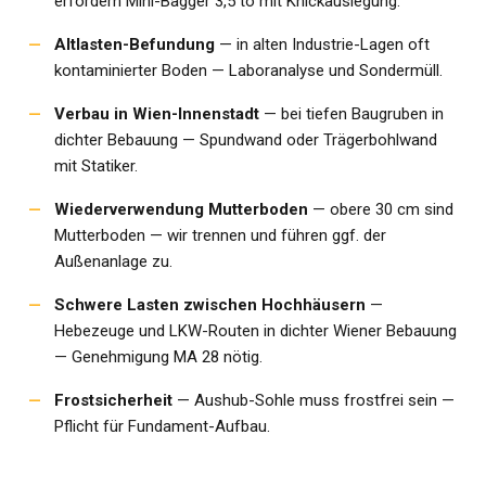
erfordern Mini-Bagger 3,5 to mit Knickauslegung.
Altlasten-Befundung
— in alten Industrie-Lagen oft
kontaminierter Boden — Laboranalyse und Sondermüll.
Verbau in Wien-Innenstadt
— bei tiefen Baugruben in
dichter Bebauung — Spundwand oder Trägerbohlwand
mit Statiker.
Wiederverwendung Mutterboden
— obere 30 cm sind
Mutterboden — wir trennen und führen ggf. der
Außenanlage zu.
Schwere Lasten zwischen Hochhäusern
—
Hebezeuge und LKW-Routen in dichter Wiener Bebauung
— Genehmigung MA 28 nötig.
Frostsicherheit
— Aushub-Sohle muss frostfrei sein —
Pflicht für Fundament-Aufbau.