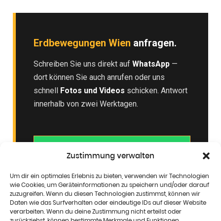
Erdbewegungen Wien
anfragen.
Schreiben Sie uns direkt auf
WhatsApp
—
dort können Sie auch anrufen oder uns
schnell
Fotos und Videos
schicken. Antwort
innerhalb von zwei Werktagen.
WHATSAPP SCHREIBEN
Zustimmung verwalten
E-MAIL SENDEN
Um dir ein optimales Erlebnis zu bieten, verwenden wir Technologien
wie Cookies, um Geräteinformationen zu speichern und/oder darauf
zuzugreifen. Wenn du diesen Technologien zustimmst, können wir
Daten wie das Surfverhalten oder eindeutige IDs auf dieser Website
verarbeiten. Wenn du deine Zustimmung nicht erteilst oder
zurückziehst, können bestimmte Merkmale und Funktionen